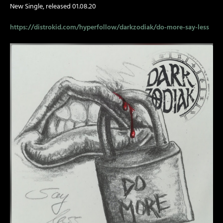
New Single, released 01.08.20
https://distrokid.com/hyperfollow/darkzodiak/do-more-say-less