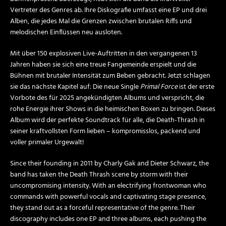
Vertreter des Genres ab. Ihre Diskografie umfasst eine EP und drei
Alben, die jedes Mal die Grenzen zwischen brutalen Riffs und
melodischen Einflüssen neu ausloten.
Mit über 150 explosiven Live-Auftritten in den vergangenen 13
Jahren haben sie sich eine treue Fangemeinde erspielt und die
Bühnen mit brutaler Intensität zum Beben gebracht. Jetzt schlagen
sie das nächste Kapitel auf: Die neue Single
Primal Force
ist der erste
Vorbote des für 2025 angekündigten Albums und verspricht, die
rohe Energie ihrer Shows in die heimischen Boxen zu bringen. Dieses
Album wird der perfekte Soundtrack für alle, die Death-Thrash in
seiner kraftvollsten Form lieben – kompromisslos, packend und
voller primaler Urgewalt!
Since their founding in 2011 by Charly Gak and Dieter Schwarz, the
band has taken the Death Thrash scene by storm with their
uncompromising intensity. With an electrifying frontwoman who
commands with powerful vocals and captivating stage presence,
they stand out as a forceful representative of the genre. Their
discography includes one EP and three albums, each pushing the