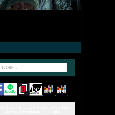
cken Sie auf den unteren Button, um den Inhalt
von www.reverbnation.com zu laden.