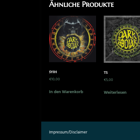
Ähnliche Produkte
syih
ts
€
10,00
€
5,00
In den Warenkorb
Weiterlesen
Impressum/Disclaimer