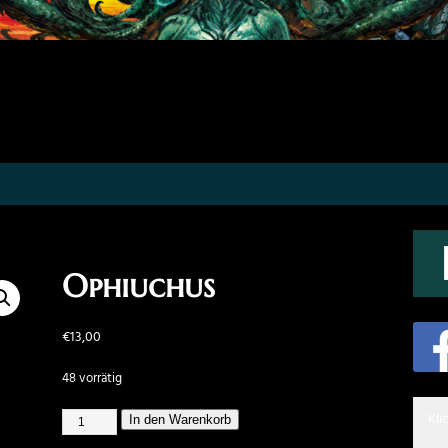
Ophiuchus
€
13,00
48 vorrätig
Kli
In den Warenkorb