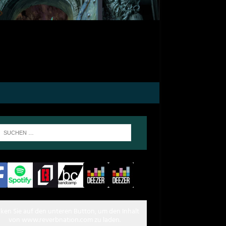
cken Sie auf den unteren Button, um den Inhalt
von www.reverbnation.com zu laden.