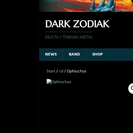
DARK ZODIAK
DEATH / THRASH METAL
NEWS
BAND
SHOP
Start
/
cd
/ Ophiuchus