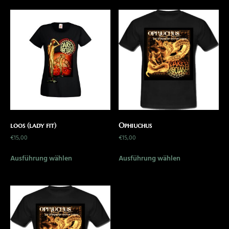
loos (lady fit)
Ophiuchus
€
15,00
€
15,00
Ausführung wählen
Ausführung wählen