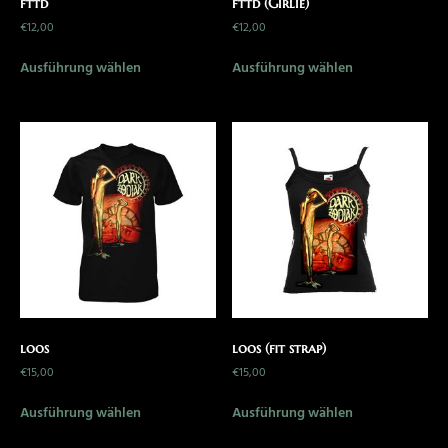
fttd
fttd (Girlie)
€
12,00
€
12,00
Ausführung wählen
Ausführung wählen
loos
loos (fit strap)
€
15,00
€
15,00
Ausführung wählen
Ausführung wählen