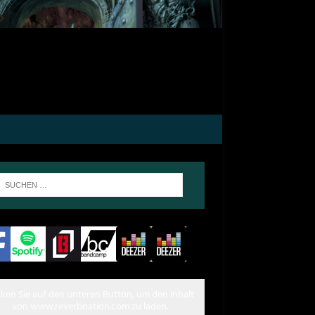
cken Sie auf den unteren Button, um den Inhalt
von www.reverbnation.com zu laden.