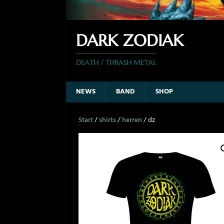
DARK ZODIAK
DEATH / THRASH METAL
NEWS
BAND
SHOP
Start
/
shirts
/
herren
/ dz