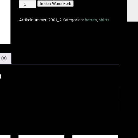
In den Warenkorb
Artikelnummer:
2001_2
Kategorien:
herren
,
shirts
 (0)
n