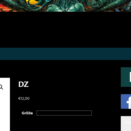
dz
€
12,00
Größe
Kli