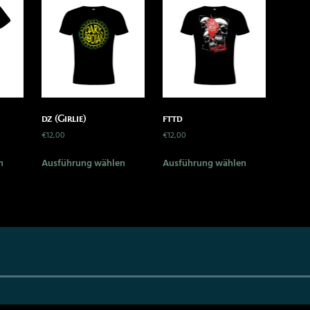
dz (Girlie)
fttd
€
12,00
€
12,00
n
Ausführung wählen
Ausführung wählen