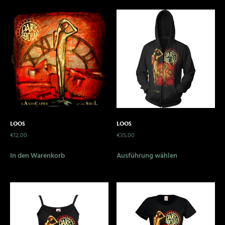
loos
loos
€
12,00
€
35,00
In den Warenkorb
Ausführung wählen