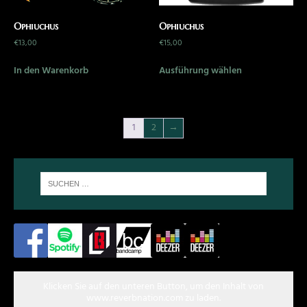
Ophiuchus
Ophiuchus
€
13,00
€
15,00
In den Warenkorb
Ausführung wählen
1
2
→
Klicken Sie auf den unteren Button, um den Inhalt von
www.reverbnation.com zu laden.